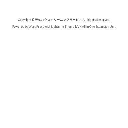
Copyright © 天佑ハウスクリーニングサービス All Rights Reserved.
Powered by
WordPress
with
Lightning Theme
&
VK All in One Expansion Unit