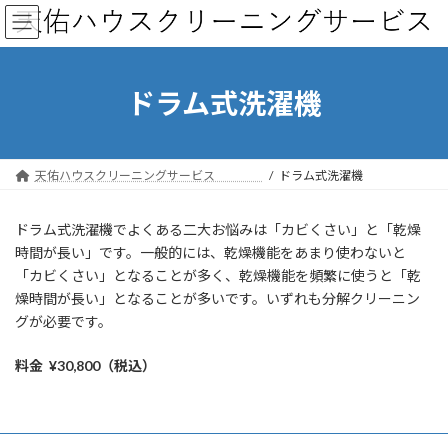
コ
ナ
ン
ビ
テ
ゲ
ン
ー
ツ
シ
ドラム式洗濯機
へ
ョ
ス
ン
キ
に
ッ
移
天佑ハウスクリーニングサービス
ドラム式洗濯機
プ
動
ドラム式洗濯機でよくある二大お悩みは「カビくさい」と「乾燥
時間が長い」です。一般的には、乾燥機能をあまり使わないと
「カビくさい」となることが多く、乾燥機能を頻繁に使うと「乾
燥時間が長い」となることが多いです。いずれも分解クリーニン
グが必要です。
料金 ¥30,800（税込）