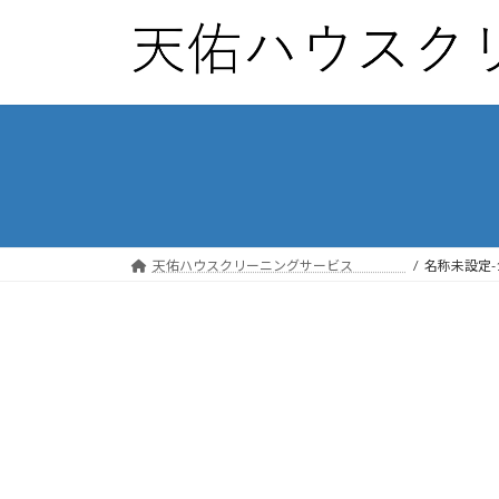
コ
ナ
ン
ビ
テ
ゲ
ン
ー
ツ
シ
へ
ョ
ス
ン
キ
に
ッ
移
プ
動
天佑ハウスクリーニングサービス
名称未設定-1_