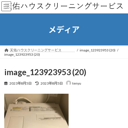
コ
ナ
ン
ビ
テ
ゲ
ン
ー
ツ
シ
メディア
へ
ョ
ス
ン
キ
に
ッ
移
天佑ハウスクリーニングサービス
image_123923953 (20)
プ
動
image_123923953 (20)
image_123923953 (20)
最
2023年8月5日
2023年8月5日
tenyu
終
更
新
日
時
: