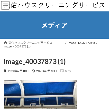
コ
ナ
ン
ビ
テ
ゲ
ン
ー
ツ
シ
メディア
へ
ョ
ス
ン
キ
に
ッ
移
天佑ハウスクリーニングサービス
image_40037873 (1)
プ
動
image_40037873 (1)
image_40037873 (1)
最
2023年7月18日
2023年7月18日
tenyu
終
更
新
日
時
: