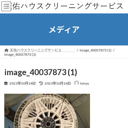
コ
ナ
ン
ビ
テ
ゲ
ン
ー
ツ
シ
メディア
へ
ョ
ス
ン
キ
に
ッ
移
天佑ハウスクリーニングサービス
image_40037873 (1)
プ
動
image_40037873 (1)
image_40037873 (1)
最
2023年10月14日
2023年10月14日
tenyu
終
更
新
日
時
: