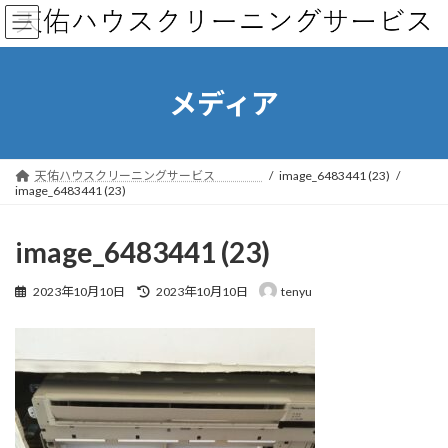
コ
ナ
ン
ビ
テ
ゲ
ン
ー
ツ
シ
メディア
へ
ョ
ス
ン
キ
に
ッ
移
天佑ハウスクリーニングサービス
image_6483441 (23)
プ
動
image_6483441 (23)
image_6483441 (23)
最
2023年10月10日
2023年10月10日
tenyu
終
更
新
日
時
: