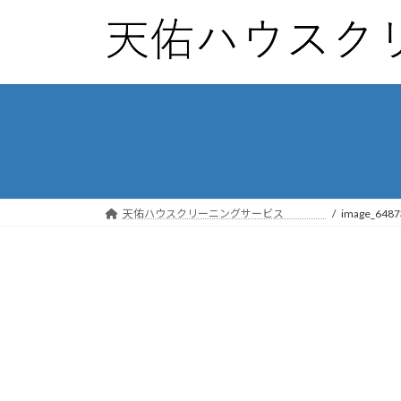
コ
ナ
ン
ビ
テ
ゲ
ン
ー
ツ
シ
へ
ョ
ス
ン
キ
に
ッ
移
プ
動
天佑ハウスクリーニングサービス
image_6487