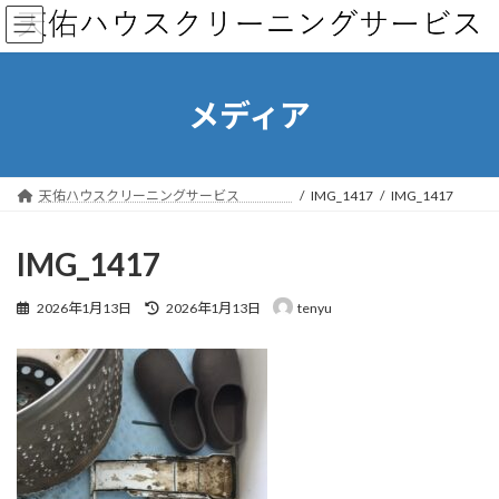
コ
ナ
ン
ビ
テ
ゲ
ン
ー
ツ
シ
メディア
へ
ョ
ス
ン
キ
に
ッ
移
天佑ハウスクリーニングサービス
IMG_1417
IMG_1417
プ
動
IMG_1417
最
2026年1月13日
2026年1月13日
tenyu
終
更
新
日
時
: