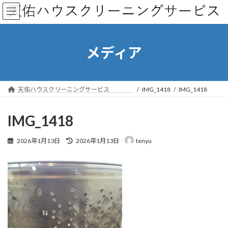
コ
ナ
ン
ビ
テ
ゲ
ン
ー
ツ
シ
メディア
へ
ョ
ス
ン
キ
に
ッ
移
天佑ハウスクリーニングサービス
IMG_1418
IMG_1418
プ
動
IMG_1418
最
2026年1月13日
2026年1月13日
tenyu
終
更
新
日
時
: