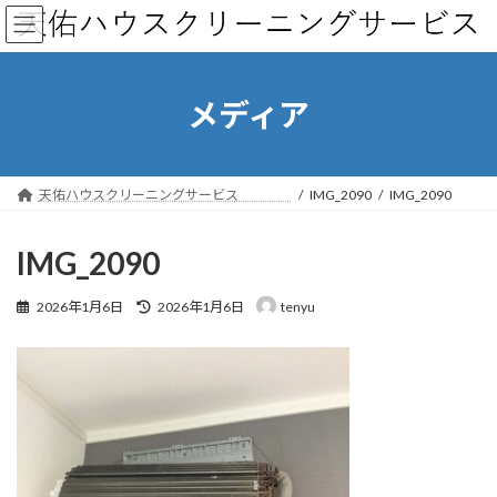
コ
ナ
ン
ビ
テ
ゲ
ン
ー
ツ
シ
メディア
へ
ョ
ス
ン
キ
に
ッ
移
天佑ハウスクリーニングサービス
IMG_2090
IMG_2090
プ
動
IMG_2090
最
2026年1月6日
2026年1月6日
tenyu
終
更
新
日
時
: