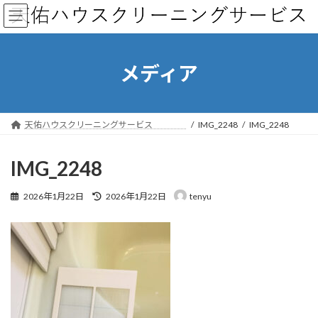
コ
ナ
ン
ビ
テ
ゲ
ン
ー
ツ
シ
メディア
へ
ョ
ス
ン
キ
に
ッ
移
天佑ハウスクリーニングサービス
IMG_2248
IMG_2248
プ
動
IMG_2248
最
2026年1月22日
2026年1月22日
tenyu
終
更
新
日
時
: