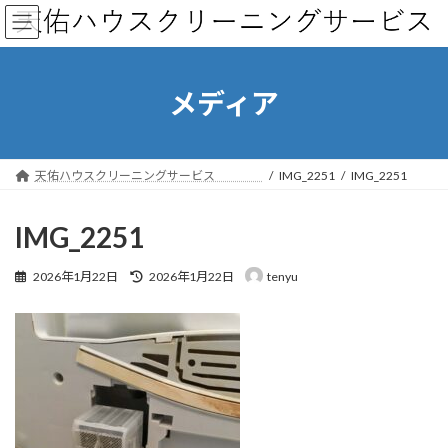
コ
ナ
ン
ビ
テ
ゲ
ン
ー
ツ
シ
メディア
へ
ョ
ス
ン
キ
に
ッ
移
天佑ハウスクリーニングサービス
IMG_2251
IMG_2251
プ
動
IMG_2251
最
2026年1月22日
2026年1月22日
tenyu
終
更
新
日
時
: