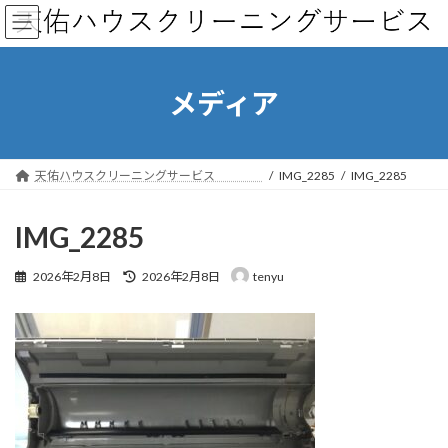
コ
ナ
ン
ビ
テ
ゲ
ン
ー
ツ
シ
メディア
へ
ョ
ス
ン
キ
に
ッ
移
天佑ハウスクリーニングサービス
IMG_2285
IMG_2285
プ
動
IMG_2285
最
2026年2月8日
2026年2月8日
tenyu
終
更
新
日
時
: