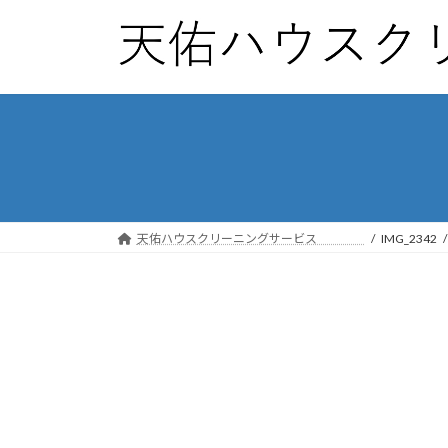
コ
ナ
ン
ビ
テ
ゲ
ン
ー
ツ
シ
へ
ョ
ス
ン
キ
に
ッ
移
プ
動
天佑ハウスクリーニングサービス
IMG_2342