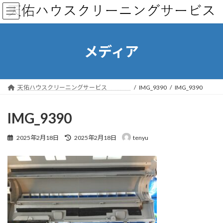
コ
ナ
ン
ビ
テ
ゲ
ン
ー
ツ
シ
メディア
へ
ョ
ス
ン
キ
に
ッ
移
天佑ハウスクリーニングサービス
IMG_9390
IMG_9390
プ
動
IMG_9390
最
2025年2月18日
2025年2月18日
tenyu
終
更
新
日
時
: