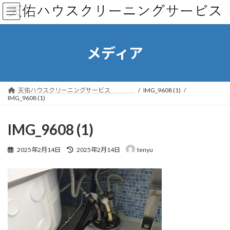
コ
ナ
ン
ビ
テ
ゲ
ン
ー
ツ
シ
メディア
へ
ョ
ス
ン
キ
に
ッ
移
天佑ハウスクリーニングサービス
IMG_9608 (1)
プ
動
IMG_9608 (1)
IMG_9608 (1)
最
2025年2月14日
2025年2月14日
tenyu
終
更
新
日
時
: