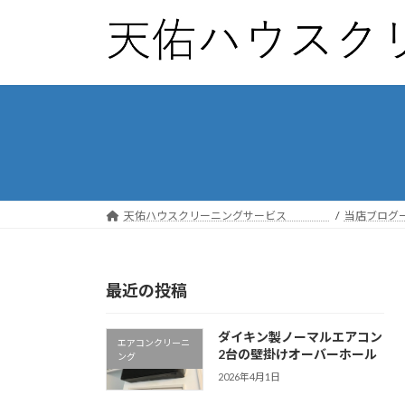
コ
ナ
ン
ビ
テ
ゲ
ン
ー
ツ
シ
へ
ョ
ス
ン
キ
に
ッ
移
プ
動
天佑ハウスクリーニングサービス
当店ブログ
最近の投稿
ダイキン製ノーマルエアコン
エアコンクリーニ
2台の壁掛けオーバーホール
ング
2026年4月1日