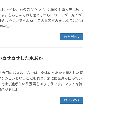
汚れ トイレ汚れのこびりつき、と聞くと真っ先に尿は
ます。もちろんそれも落としづらいのですが、原因が
対処しやすいですよね。 こんな黒ずみを見たことがあ
中性 […]
続きを読む
いカサカサした水あか
サ 今回のバスルームでは、全体に水あかで覆われた壁
マンションということもあり、常に換気扇が回ってい
て乾燥し過ぎという要素もありそうです。 マットな質
があ […]
続きを読む