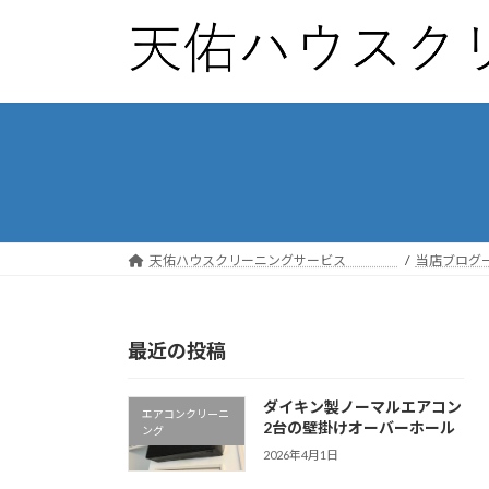
コ
ナ
ン
ビ
テ
ゲ
ン
ー
ツ
シ
へ
ョ
ス
ン
キ
に
ッ
移
プ
動
天佑ハウスクリーニングサービス
当店ブログ
最近の投稿
ダイキン製ノーマルエアコン
エアコンクリーニ
2台の壁掛けオーバーホール
ング
2026年4月1日