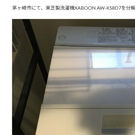
更
茅ヶ崎市にて、東芝製洗濯機XABOON AW-KS8D7を
新
日
時
: