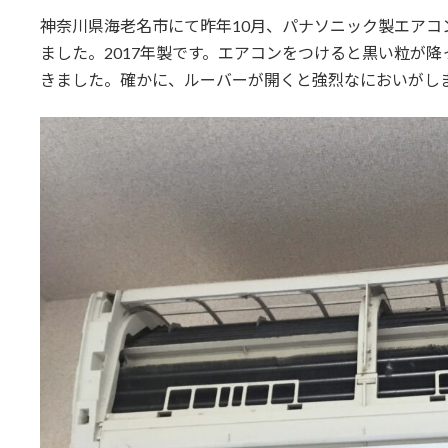
更
神奈川県海老名市にて昨年10月、パナソニック製エアコン
新
日
ました。2017年製です。エアコンをつけると黒い粒が
時
きました。確かに、ルーバーが開くと強烈なにおいがし
: