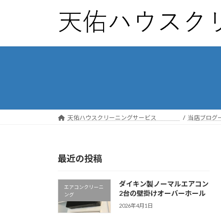
コ
ナ
ン
ビ
テ
ゲ
ン
ー
ツ
シ
へ
ョ
ス
ン
キ
に
ッ
移
プ
動
天佑ハウスクリーニングサービス
当店ブログ
最近の投稿
ダイキン製ノーマルエアコン
エアコンクリーニ
2台の壁掛けオーバーホール
ング
2026年4月1日