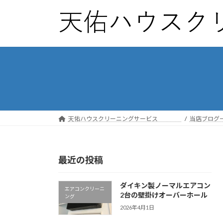
コ
ナ
ン
ビ
テ
ゲ
ン
ー
ツ
シ
へ
ョ
ス
ン
キ
に
ッ
移
プ
動
天佑ハウスクリーニングサービス
当店ブログ
最近の投稿
ダイキン製ノーマルエアコン
エアコンクリーニ
2台の壁掛けオーバーホール
ング
2026年4月1日